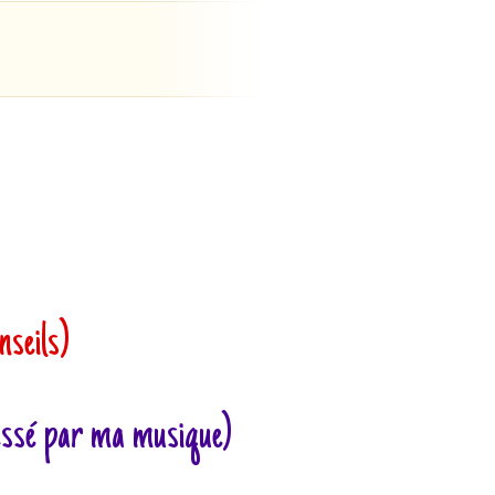
!
nseils)
ressé par ma musique)