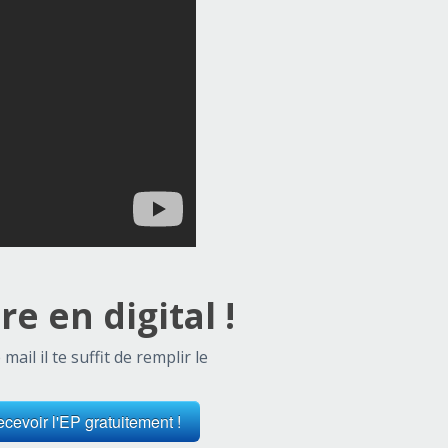
e en digital !
il il te suffit de remplir le
cevoir l'EP gratuitement !